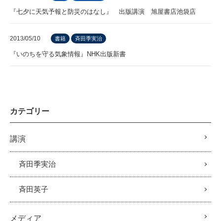
『七夕に天気予報と防災のはなし』 出版講演 旭屋書店池袋店
2013/05/10
書籍
斉田季実治
『いのちを守る気象情報』NHK出版新書
カテゴリー
講演
斉田季実治
斉田英子
メディア