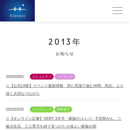
2013年
お知らせ
2026/03/02
コミュニティ
コーチング
☆【公式LINE】イベント最新情報 同じ意識で進む仲間、同志。より
深く大切なつながり
2023/10/25
インタビュー
斉田英子
☆【オンライン記事】VERY 3月号「家族のコトバ」子宮頸がん、二
拠点生活、三人育児を経て見つけた心地よい家族の形