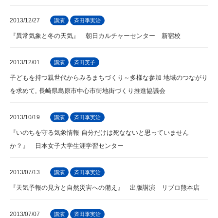
2013/12/27
講演
斉田季実治
『異常気象と冬の天気』 朝日カルチャーセンター 新宿校
2013/12/01
講演
斉田英子
子どもを持つ親世代からみるまちづくり～多様な参加 地域のつながり
を求めて, 長崎県島原市中心市街地街づくり推進協議会
2013/10/19
講演
斉田季実治
『いのちを守る気象情報 自分だけは死なないと思っていません
か？』 日本女子大学生涯学習センター
2013/07/13
講演
斉田季実治
『天気予報の見方と自然災害への備え』 出版講演 リブロ熊本店
2013/07/07
講演
斉田季実治