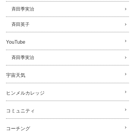
斉田季実治
斉田英子
YouTube
斉田季実治
宇宙天気
ヒンメルカレッジ
コミュニティ
コーチング