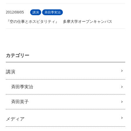
2012/08/05
講演
斉田季実治
『空の仕事とホスピタリティ』 多摩大学オープンキャンパス
カテゴリー
講演
斉田季実治
斉田英子
メディア