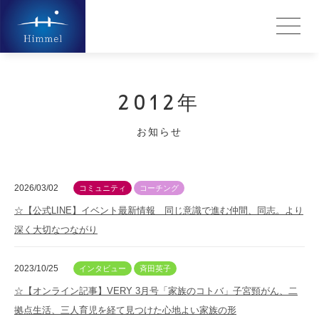
2012年
お知らせ
2026/03/02
コミュニティ
コーチング
☆【公式LINE】イベント最新情報 同じ意識で進む仲間、同志。より
深く大切なつながり
2023/10/25
インタビュー
斉田英子
☆【オンライン記事】VERY 3月号「家族のコトバ」子宮頸がん、二
拠点生活、三人育児を経て見つけた心地よい家族の形