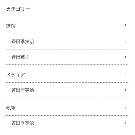
カテゴリー
講演
斉田季実治
斉田英子
メディア
斉田季実治
執筆
斉田季実治