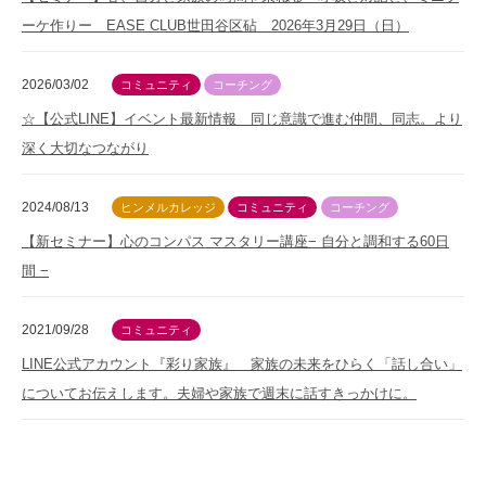
ーケ作りー EASE CLUB世田谷区砧 2026年3月29日（日）
2026/03/02
コミュニティ
コーチング
☆【公式LINE】イベント最新情報 同じ意識で進む仲間、同志。より
深く大切なつながり
2024/08/13
ヒンメルカレッジ
コミュニティ
コーチング
【新セミナー】心のコンパス マスタリー講座− 自分と調和する60日
間 −
2021/09/28
コミュニティ
LINE公式アカウント『彩り家族』 家族の未来をひらく「話し合い」
についてお伝えします。夫婦や家族で週末に話すきっかけに。