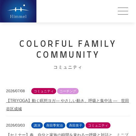
COLORFUL FAMILY
COMMUNITY
コミュニティ
2026/07/08
コミュニティ
コーチング
【TRIYOGA】動く瞑想ヨガ― やさしい動き、呼吸と集中法 ― 世田
谷区成城
2026/03/03
講演
斉田季実治
斉田英子
コミュニティ
【セミナー】春、自分と家族の時間を束ねるー呼吸と対話と、ミニブ