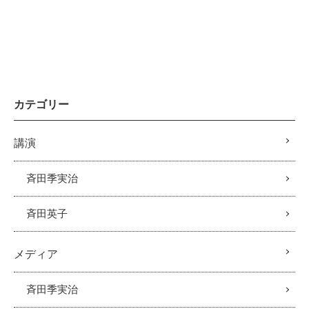
カテゴリー
講演
斉田季実治
斉田英子
メディア
斉田季実治