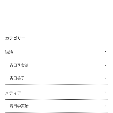
カテゴリー
講演
斉田季実治
斉田英子
メディア
斉田季実治