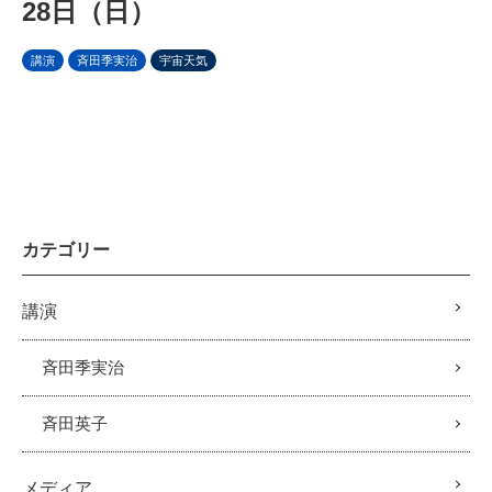
28日（日）
講演
斉田季実治
宇宙天気
カテゴリー
講演
斉田季実治
斉田英子
メディア