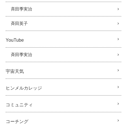
斉田季実治
斉田英子
YouTube
斉田季実治
宇宙天気
ヒンメルカレッジ
コミュニティ
コーチング