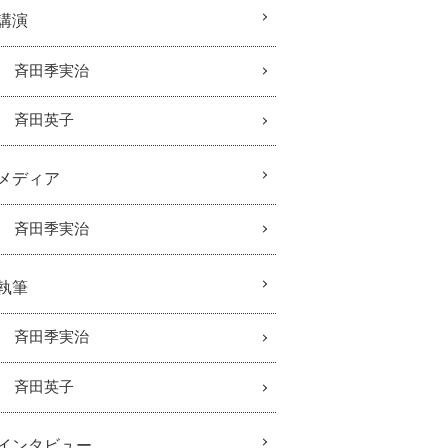
講演
斉田季実治
斉田英子
メディア
斉田季実治
執筆
斉田季実治
斉田英子
インタビュー