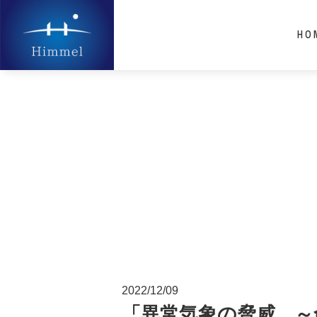
HO
2022/12/09
「異常気象の脅威 ～