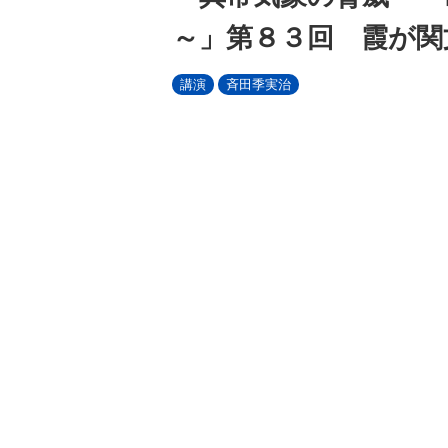
～」第８３回 霞が関
講演
斉田季実治