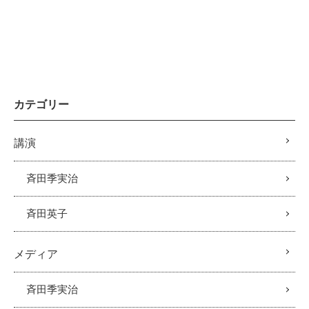
カテゴリー
講演
斉田季実治
斉田英子
メディア
斉田季実治