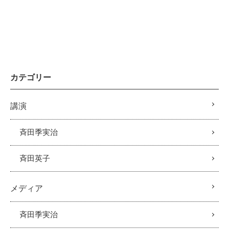
カテゴリー
講演
斉田季実治
斉田英子
メディア
斉田季実治