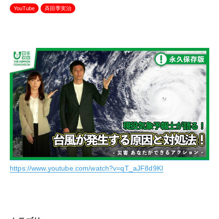
YouTube
斉田季実治
https://www.yo
utube.com/watch?v=qT_aJF8d9KI