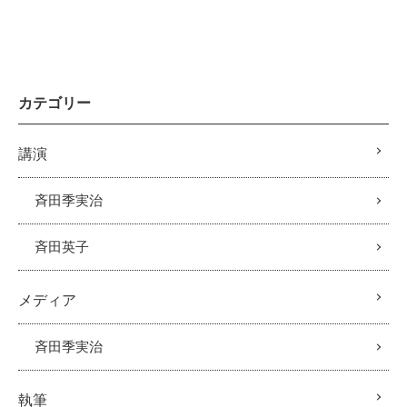
カテゴリー
講演
斉田季実治
斉田英子
メディア
斉田季実治
執筆